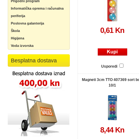
Prigodni program
Informatička oprema i računalna
periferija
Poslovna galanterija
0,61 Kn
Škola
Higijena
Voda izvorska
Besplatna dostava
Usporedi
Magneti 3cm TTO 407369 sort b
10/1
8,44 Kn