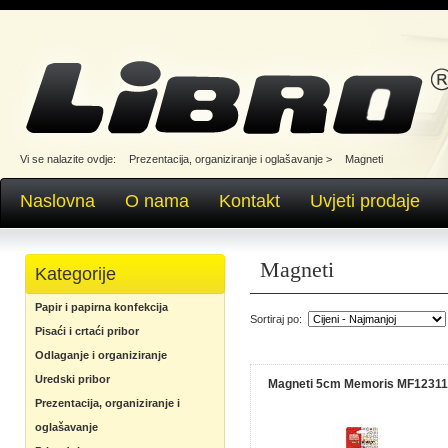
Vi se nalazite ovdje:
Prezentacija, organiziranje i oglašavanje
>
Magneti
Naslovna
O nama
Kontakt
Uvjeti prodaje
Magneti
Kategorije
Papir i papirna konfekcija
Sortiraj po:
Pisaći i crtaći pribor
Odlaganje i organiziranje
Uredski pribor
Magneti 5cm Memoris MF1231
Prezentacija, organiziranje i
oglašavanje