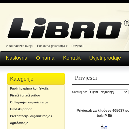
Vi se nalazite ovdje:
Poslovna galanterija
>
Privjesci
Naslovna
O nama
Kontakt
Uvjeti prodaje
Privjesci
Kategorije
Papir i papirna konfekcija
Sortiraj po:
Pisaći i crtaći pribor
Odlaganje i organiziranje
Uredski pribor
Privjesak za ključeve 405037 so
boje P-50
Prezentacija, organiziranje i
oglašavanje