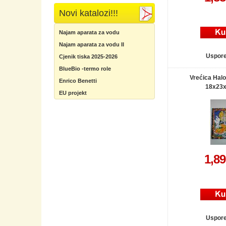
Novi katalozi!!!
Najam aparata za vodu
Najam aparata za vodu II
Uspor
Cjenik tiska 2025-2026
BlueBio -termo role
Vrećica Hal
Enrico Benetti
18x23
EU projekt
1,8
Uspor