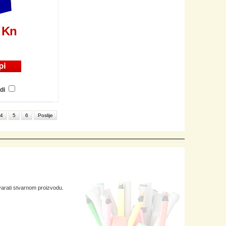
 Kn
di
4
5
6
Poslije
arati stvarnom proizvodu.