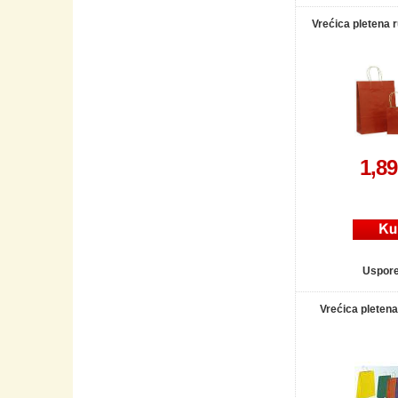
Vrećica pletena 
1,8
Uspor
Vrećica pletena