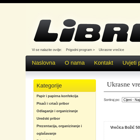
Vi se nalazite ovdje:
Prigodni program
>
Ukrasne vrećice
Naslovna
O nama
Kontakt
Uvjeti 
Ukrasne vre
Kategorije
Papir i papirna konfekcija
Sortiraj po:
Pisaći i crtaći pribor
Odlaganje i organiziranje
Uredski pribor
Prezentacija, organiziranje i
Vrećica Božić 5
oglašavanje