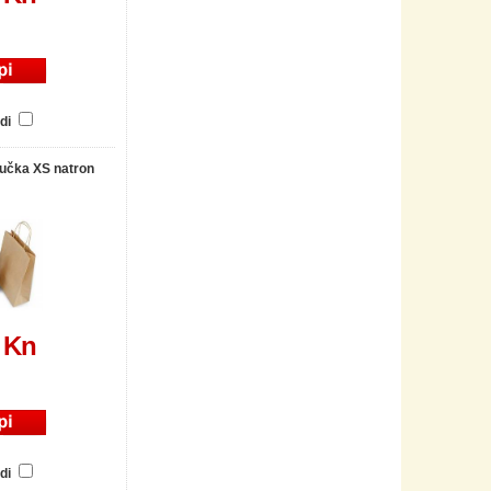
di
ručka XS natron
 Kn
di