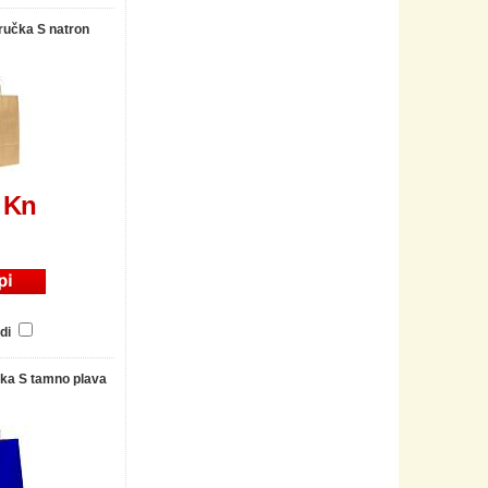
ručka S natron
 Kn
di
čka S tamno plava