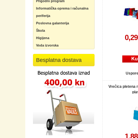
Prigodni program
Informatička oprema i računalna
periferija
Poslovna galanterija
Škola
0,2
Higijena
Voda izvorska
Besplatna dostava
Uspor
Vrećica pletena 
pla
1,8