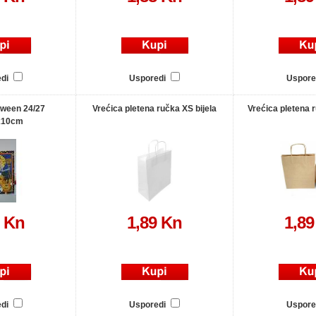
edi
Usporedi
Uspore
oween 24/27
Vrećica pletena ručka XS bijela
Vrećica pletena 
x10cm
9 Kn
1,89 Kn
1,89
edi
Usporedi
Uspore