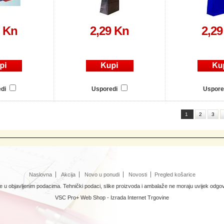
9 Kn
2,29 Kn
2,29
edi
Usporedi
Uspore
1
2
3
Naslovna
Akcija
Novo u ponudi
Novosti
Pregled košarice
u objavljenim podacima. Tehnički podaci, slike proizvoda i ambalaže ne moraju uvijek odgov
VSC Pro+ Web Shop -
Izrada Internet Trgovine