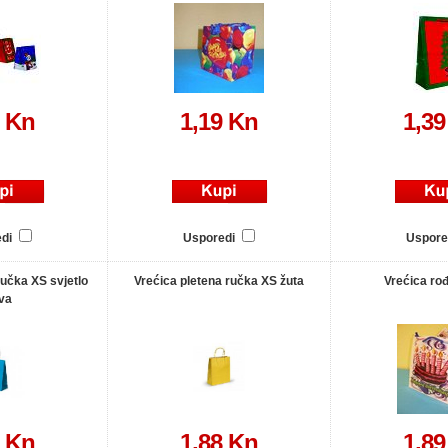
9 Kn
1,19 Kn
1,39
edi
Usporedi
Uspore
ručka XS svjetlo
Vrećica pletena ručka XS žuta
Vrećica ro
va
8 Kn
1,88 Kn
1,89