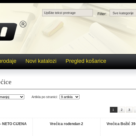
Filter:
prodaje
Novi katalozi
Pregled košarice
ćice
Artikla po stranici:
1
2
3
0- NETO CIJENA
Vrećica rođendan 2
Vrećica Božić 3