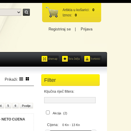
Artikla u košarici:
0
Iznos:
0
Registriraj se
|
Prijava
Prikaži:
Filter
Ključna riječ filtera:
4
5
6
Poslije
Akcija
(2)
9- NETO CIJENA
Cijena:
0 Kn - 13 Kn