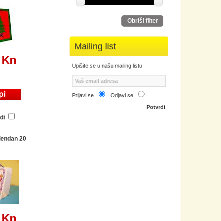
Obriši filter
Mailing list
 Kn
Upišite se u našu mailing listu
Prijavi se
Odjavi se
di
đendan 20
 Kn